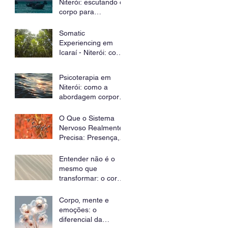
Niterói: escutando o
corpo para
transformar padrões
inconscientes
Somatic
Experiencing em
Icaraí - Niterói: como
regular o sistema
nervoso e curar
Psicoterapia em
traumas através do
Niterói: como a
corpo
abordagem corporal
pode ajudar no
tratamento da
O Que o Sistema
ansiedade e dos
Nervoso Realmente
sintomas físicos
Precisa: Presença,
Escuta e Segurança
Entender não é o
mesmo que
transformar: o corpo
precisa viver o que a
mente já sabe
Corpo, mente e
emoções: o
diferencial da