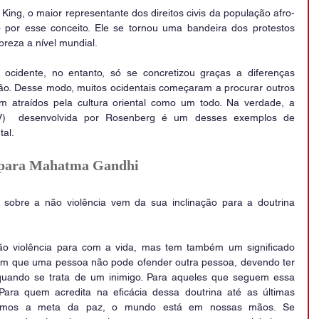
King, o maior representante dos direitos civis da população afro-
o por esse conceito. Ele se tornou uma bandeira dos protestos 
obreza a nível mundial.
ocidente, no entanto, só se concretizou graças a diferenças 
ão. Desse modo, muitos ocidentais começaram a procurar outros 
am atraídos pela cultura oriental como um todo. Na verdade, a 
V)  desenvolvida por Rosenberg é um desses exemplos de 
tal.
a para Mahatma Gandhi
sobre a não violência vem da sua inclinação para a doutrina 
 não violência para com a vida, mas tem também um significado 
bém que uma pessoa não pode ofender outra pessoa, devendo ter 
 quando se trata de um inimigo. Para aqueles que seguem essa 
 Para quem acredita na eficácia dessa doutrina até as últimas 
çamos a meta da paz, o mundo está em nossas mãos. Se 