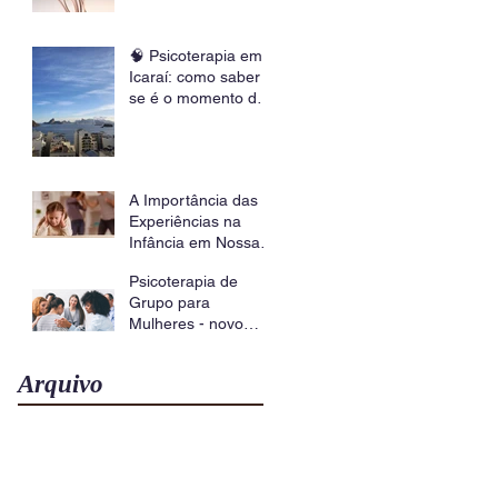
psicoterapia corporal
🧠 Psicoterapia em
Icaraí: como saber
se é o momento de
buscar ajuda?
A Importância das
Experiências na
Infância em Nossa
Saúde Mental |
Psicoterapia de
Beatriz Muniz,
Grupo para
Psicóloga (UFRJ)
Mulheres - novo
grupo em Icaraí
Arquivo