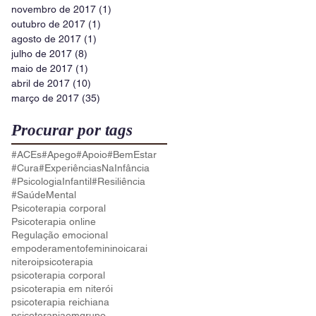
novembro de 2017
(1)
1 post
outubro de 2017
(1)
1 post
agosto de 2017
(1)
1 post
julho de 2017
(8)
8 posts
maio de 2017
(1)
1 post
abril de 2017
(10)
10 posts
março de 2017
(35)
35 posts
Procurar por tags
#ACEs
#Apego
#Apoio
#BemEstar
#Cura
#ExperiênciasNaInfância
#PsicologiaInfantil
#Resiliência
#SaúdeMental
Psicoterapia corporal
Psicoterapia online
Regulação emocional
empoderamentofeminino
icarai
niteroi
psicoterapia
psicoterapia corporal
psicoterapia em niterói
psicoterapia reichiana
psicoterapiaemgrupo