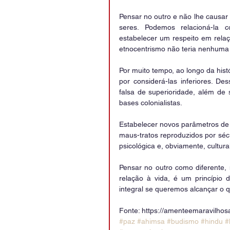
Pensar no outro e não lhe causar
seres. Podemos relacioná-la 
estabelecer um respeito em relaç
etnocentrismo não teria nenhuma r
Por muito tempo, ao longo da histó
por considerá-las inferiores. D
falsa de superioridade, além de 
bases colonialistas.
Estabelecer novos parâmetros de i
maus-tratos reproduzidos por sécul
psicológica e, obviamente, cultural
Pensar no outro como diferente
relação à vida, é um princípio
integral se queremos alcançar o q
Fonte: https://amenteemaravilhos
#paz
#ahimsa
#budismo
#hindu
#