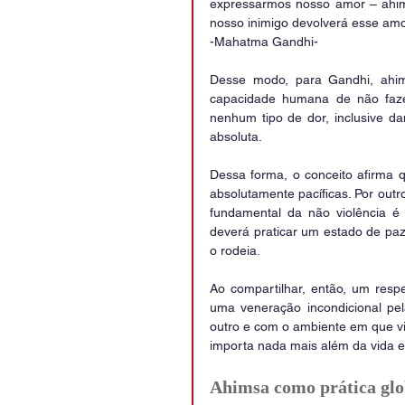
expressarmos nosso amor – ahim
nosso inimigo devolverá esse amo
-Mahatma Gandhi-
Desse modo, para Gandhi, ahims
capacidade humana de não faze
nenhum tipo de dor, inclusive da
absoluta.
Dessa forma, o conceito afirma 
absolutamente pacíficas. Por outr
fundamental da não violência é 
deverá praticar um estado de pa
o rodeia.
Ao compartilhar, então, um respe
uma veneração incondicional pe
outro e com o ambiente em que vive
importa nada mais além da vida 
Ahimsa como prática glo