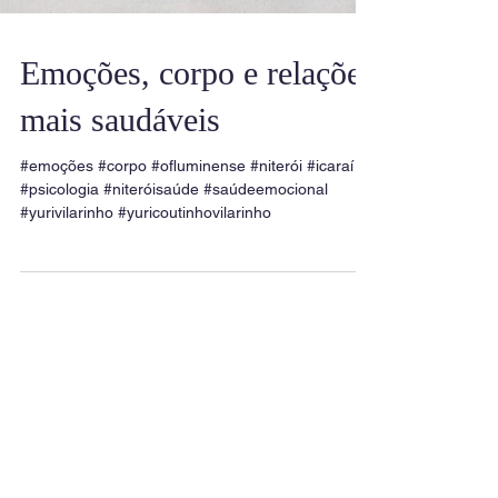
Emoções, corpo e relações
mais saudáveis
#emoções #corpo #ofluminense #niterói #icaraí
#psicologia #niteróisaúde #saúdeemocional
#yurivilarinho #yuricoutinhovilarinho