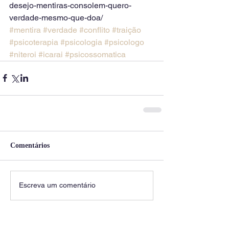
desejo-mentiras-consolem-quero-
verdade-mesmo-que-doa/
#mentira
#verdade
#conflito
#traição
#psicoterapia
#psicologia
#psicologo
#niteroi
#icarai
#psicossomatica
Comentários
Escreva um comentário