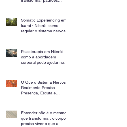
transformar padrões
inconscientes
Somatic Experiencing em
Icaraí - Niterói: como
regular o sistema nervoso
e curar traumas através
do corpo
Psicoterapia em Niterói:
como a abordagem
corporal pode ajudar no
tratamento da ansiedade e
dos sintomas físicos
O Que o Sistema Nervoso
Realmente Precisa:
Presença, Escuta e
Segurança
Entender não é o mesmo
que transformar: o corpo
precisa viver o que a