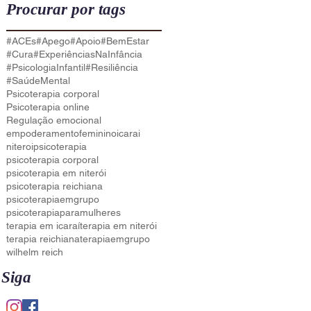
Procurar por tags
#ACEs
#Apego
#Apoio
#BemEstar
#Cura
#ExperiênciasNaInfância
#PsicologiaInfantil
#Resiliência
#SaúdeMental
Psicoterapia corporal
Psicoterapia online
Regulação emocional
empoderamentofeminino
icarai
niteroi
psicoterapia
psicoterapia corporal
psicoterapia em niterói
psicoterapia reichiana
psicoterapiaemgrupo
psicoterapiaparamulheres
terapia em icaraí
terapia em niterói
terapia reichiana
terapiaemgrupo
wilhelm reich
Siga