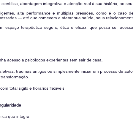
ientífica, abordagem integrativa e atenção real à sua história, ao se
igentes, alta performance e múltiplas pressões, como é o caso 
ocessadas — até que comecem a afetar sua saúde, seus relacionament
spaço terapêutico seguro, ético e eficaz, que possa ser acessado
enha acesso a psicólogos experientes sem sair de casa.
afetivas, traumas antigos ou simplesmente iniciar um processo de auto
 transformação.
m total sigilo e horários flexíveis.
ngularidade
ica que integra: