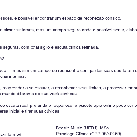
ssões, é possível encontrar um espaço de reconexão consigo.
 aliviar sintomas, mas um campo seguro onde é possível sentir, elabora
seguras, com total sigilo e escuta clínica refinada.
ê?
” tudo — mas sim um campo de reencontro com partes suas que foram d
cias internas.
reaprender a se escutar, a reconhecer seus limites, a processar emo
mundo diferente do que você conhecia.
e escuta real, profunda e respeitosa, a psicoterapia online pode ser 
a inicial e tirar suas dúvidas.
Beatriz Muniz (UFRJ), MSc.
Psicóloga Clínica (CRP 05/40469)
ma-informed