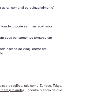
m geral, semanal ou quinzenalmente)
 brasileiro pode ser mais acolhedor
a com seus pensamentos torna-se um
da história de vida), entrar em
ca.
aíses e regiões, tais como
Zurique
,
Tokyo
,
rdam (Holanda)
. Encontre o apoio de que