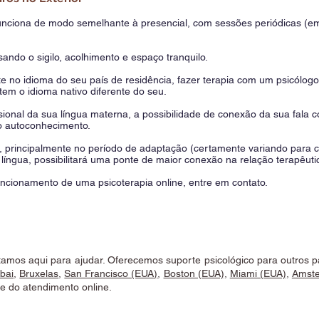
funciona de modo semelhante à presencial, com sessões periódicas (e
ando o sigilo, acolhimento e espaço tranquilo.
 no idioma do seu país de residência, fazer terapia com um psicólogo
tem o idioma nativo diferente do seu.
sional da sua língua materna, a possibilidade de conexão da sua fal
 o autoconhecimento.
l, principalmente no período de adaptação (certamente variando para ca
íngua, possibilitará uma ponte de maior conexão na relação terapêuti
uncionamento de uma psicoterapia online, entre em contato.
tamos aqui para ajudar. Oferecemos suporte psicológico para outros p
bai
,
Bruxelas
,
San Francisco (EUA)
,
Boston (EUA)
,
Miami (EUA)
,
Amste
e do atendimento online.