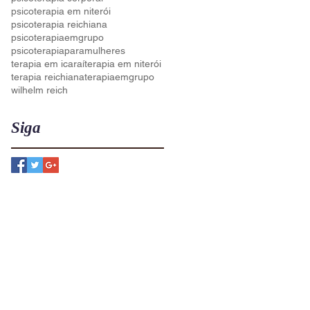
psicoterapia em niterói
psicoterapia reichiana
psicoterapiaemgrupo
psicoterapiaparamulheres
terapia em icaraí
terapia em niterói
terapia reichiana
terapiaemgrupo
wilhelm reich
Siga