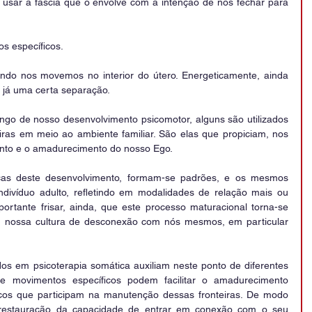
ar a fascia que o envolve com a intenção de nos fechar para 
os específicos.
do nos movemos no interior do útero. Energeticamente, ainda 
já uma certa separação.
go de nosso desenvolvimento psicomotor, alguns são utilizados 
iras em meio ao ambiente familiar. São elas que propiciam, nos 
ento e o amadurecimento do nosso Ego.
cas deste desenvolvimento, formam-se padrões, e os mesmos 
divíduo adulto, refletindo em modalidades de relação mais ou 
ortante frisar, ainda, que este processo maturacional torna-se 
 em nossa cultura de desconexão com nós mesmos, em particular 
dos em psicoterapia somática auxiliam neste ponto de diferentes 
e movimentos específicos podem facilitar o amadurecimento 
cos que participam na manutenção dessas fronteiras. De modo 
na restauração da capacidade de entrar em conexão com o seu 