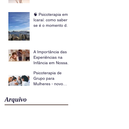
psicoterapia corporal
🧠 Psicoterapia em
Icaraí: como saber
se é o momento de
buscar ajuda?
A Importância das
Experiências na
Infância em Nossa
Saúde Mental |
Psicoterapia de
Beatriz Muniz,
Grupo para
Psicóloga (UFRJ)
Mulheres - novo
grupo em Icaraí
Arquivo