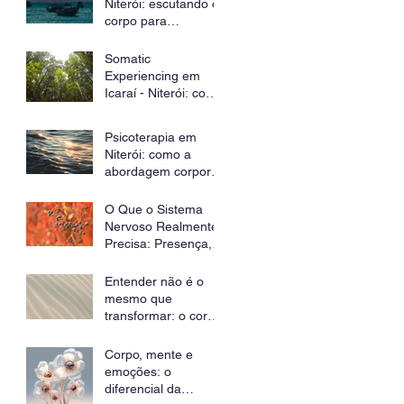
Niterói: escutando o
corpo para
transformar padrões
inconscientes
Somatic
Experiencing em
Icaraí - Niterói: como
regular o sistema
nervoso e curar
Psicoterapia em
traumas através do
Niterói: como a
corpo
abordagem corporal
pode ajudar no
tratamento da
O Que o Sistema
ansiedade e dos
Nervoso Realmente
sintomas físicos
Precisa: Presença,
Escuta e Segurança
Entender não é o
mesmo que
transformar: o corpo
precisa viver o que a
mente já sabe
Corpo, mente e
emoções: o
diferencial da