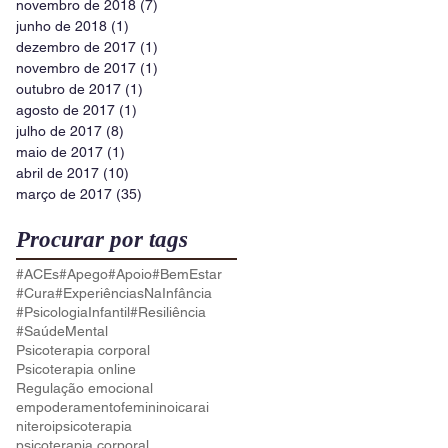
novembro de 2018
(7)
7 posts
junho de 2018
(1)
1 post
dezembro de 2017
(1)
1 post
novembro de 2017
(1)
1 post
outubro de 2017
(1)
1 post
agosto de 2017
(1)
1 post
julho de 2017
(8)
8 posts
maio de 2017
(1)
1 post
abril de 2017
(10)
10 posts
março de 2017
(35)
35 posts
Procurar por tags
#ACEs
#Apego
#Apoio
#BemEstar
#Cura
#ExperiênciasNaInfância
#PsicologiaInfantil
#Resiliência
#SaúdeMental
Psicoterapia corporal
Psicoterapia online
Regulação emocional
empoderamentofeminino
icarai
niteroi
psicoterapia
psicoterapia corporal