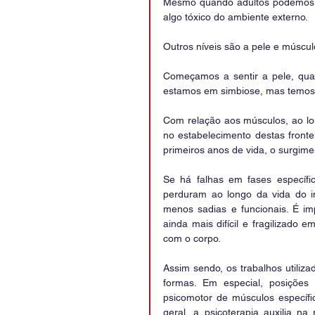
Mesmo quando adultos podemos us
algo tóxico do ambiente externo.
Outros níveis são a pele e múscul
Começamos a sentir a pele, quan
estamos em simbiose, mas temos 
Com relação aos músculos, ao lon
no estabelecimento destas fronte
primeiros anos de vida, o surgim
Se há falhas em fases específi
perduram ao longo da vida do in
menos sadias e funcionais. É imp
ainda mais difícil e fragilizado
com o corpo.
Assim sendo, os trabalhos utiliza
formas. Em especial, posições 
psicomotor de músculos específi
geral, a psicoterapia auxilia 