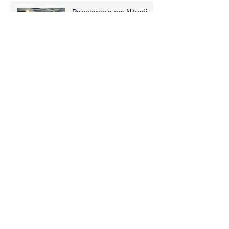
Psicoterapia em Niterói:
como a abordagem
corporal pode ajudar no
tratamento da ansiedade e
dos sintomas físicos
O Que o Sistema Nervoso
Realmente Precisa:
Presença, Escuta e
Segurança
Entender não é o mesmo
que transformar: o corpo
precisa viver o que a
mente já sabe
Corpo, mente e emoções:
o diferencial da
psicoterapia corporal
🧠 Psicoterapia em Icaraí: