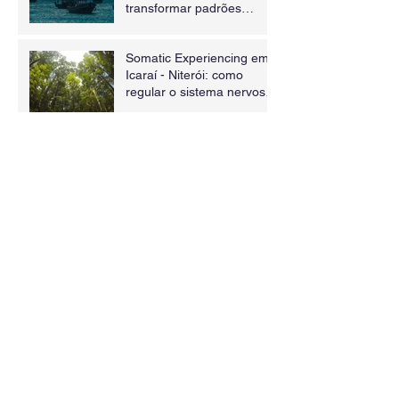
transformar padrões
inconscientes
Somatic Experiencing em
Icaraí - Niterói: como
regular o sistema nervoso
e curar traumas através
do corpo
Psicoterapia em Niterói:
como a abordagem
corporal pode ajudar no
tratamento da ansiedade e
dos sintomas físicos
O Que o Sistema Nervoso
Realmente Precisa:
Presença, Escuta e
Segurança
Entender não é o mesmo
que transformar: o corpo
precisa viver o que a
mente já sabe