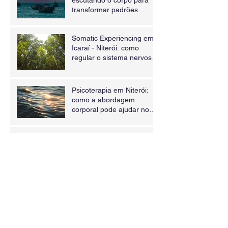
transformar padrões
inconscientes
Somatic Experiencing em
Icaraí - Niterói: como
regular o sistema nervoso
e curar traumas através
do corpo
Psicoterapia em Niterói:
como a abordagem
corporal pode ajudar no
tratamento da ansiedade e
dos sintomas físicos
O Que o Sistema Nervoso
Realmente Precisa:
Presença, Escuta e
Segurança
Entender não é o mesmo
que transformar: o corpo
precisa viver o que a
mente já sabe