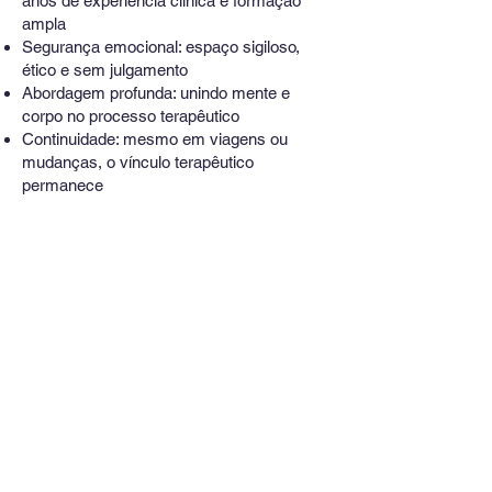
anos de experiência clínica e formação
ampla
Segurança emocional: espaço sigiloso,
ético e sem julgamento
Abordagem profunda: unindo mente e
corpo no processo terapêutico
Continuidade: mesmo em viagens ou
mudanças, o vínculo terapêutico
permanece
Sobre o atendimento clínico
Sessões individuais via videochamada
(plataformas seguras)
Confidencialidade total
Frequência semanal ou quinzenal,
conforme o caso
Abordagem integrativa: corporal, relacional
e emocionalmente profunda
Marcar online | Informações